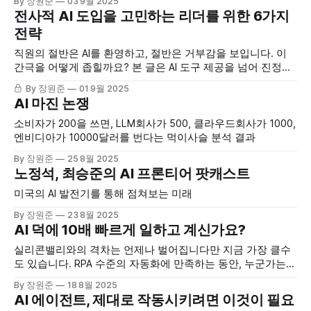
By 장원준
03 9월 2025
Growth UnhingedKyle Poyar 1) AI를 적극적으로 쓰는 10%의
전사적 AI 도입을 고민하는 리더를 위한 6가지
유저가 서비스 전체 Token의 비중이 너무 높아져서 원가 감당
전략
이
직원의 절반은 AI를 환영하고, 절반은 거부감을 보입니다. 이
간극을 어떻게 좁힐까요? 본 글은 AI 도구 제공을 넘어 진정한
AI 네이티브 조직을 만드는 구체적 방법론을 제시합니다. 예산
By 장원준
01 9월 2025
배정, 교육 체계, 성과 측정까지 바로 적용 가능한 실무 가이드.
AI 마진 논쟁
소비자가 200을 쓰면, LLM회사가 500, 클라우드회사가 1000,
엔비디아가 10000달러를 번다는 먹이사슬 분석 결과
By 장원준
25 8월 2025
노정석, 최승준의 AI 프론티어 팟캐스트
미국의 AI 발전기를 통해 점쳐보는 미래
By 장원준
23 8월 2025
AI 덕에 10배 빠르게 일하고 계신가요?
실리콘밸리와의 격차는 언제나 벌어집니다만 지금 가장 클수
도 있습니다. RPA 수준의 자동화에 만족하는 동안, 누군가는
일하는 방식의 근본을 바꾸고 있습니다. 함께 성장해요.
By 장원준
18 8월 2025
AI 에이전트, 제대로 작동시키려면 이것이 필요