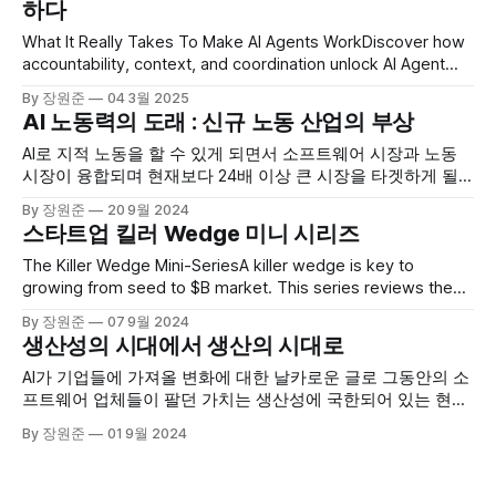
하다
What It Really Takes To Make AI Agents WorkDiscover how
accountability, context, and coordination unlock AI Agent
adoption, bridging the gap between progress and
By 장원준
04 3월 2025
implementation for next-wave automation.NFX AI를 고용하
AI 노동력의 도래 : 신규 노동 산업의 부상
여 바로 비즈니스화 하여 가치를 내기 위해선 아직 갈길이 있
는데 그 문제점을 4가지로 정리한 아티클입니다. 1. The
AI로 지적 노동을 할 수 있게 되면서 소프트웨어 시장과 노동
Accountability Layer
시장이 융합되며 현재보다 24배 이상 큰 시장을 타겟하게 될
수 있다는 논리의 시작부터 끝을 살펴보세요.
By 장원준
20 9월 2024
스타트업 킬러 Wedge 미니 시리즈
The Killer Wedge Mini-SeriesA killer wedge is key to
growing from seed to $B market. This series reviews the
real-life killer wedge strategies top companies used to
By 장원준
07 9월 2024
scaleNFX 스타트업이 특정 시장에 진입할 때 사용하는 전략
생산성의 시대에서 생산의 시대로
(wedge)을 12가지로 정리하였습니다. 원래 네트워크 효과를
12개로 정리해서 큰 호응을 얻었던 투자사
AI가 기업들에 가져올 변화에 대한 날카로운 글로 그동안의 소
프트웨어 업체들이 팔던 가치는 생산성에 국한되어 있는 현실
의 한계가 깨져가는 것을 집중해야 할 미래라고 주장합니다
By 장원준
01 9월 2024