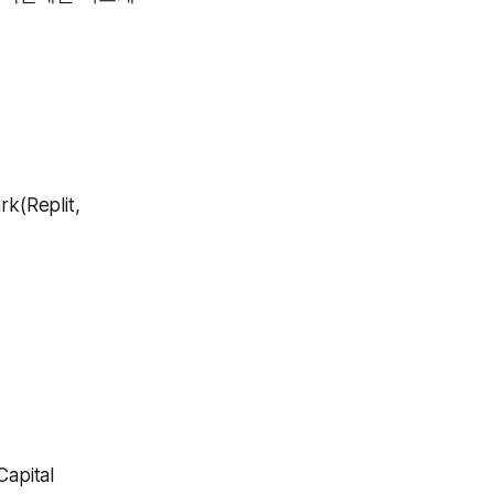
(Replit,
pital