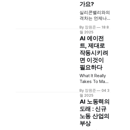
가요?
실리콘밸리와의
격차는 언제나
벌어집니다만
By 장원준
18 8
지금 가장 클수
월 2025
도 있습니다.
AI 에이전
RPA 수준의 자
트, 제대로
동화에 만족하
작동시키려
는 동안, 누군가
는 일하는 방식
면 이것이
의 근본을 바꾸
필요하다
고 있습니다. 함
What It Really
께 성장해요.
Takes To Make
AI Agents
By 장원준
04 3
WorkDiscover
월 2025
how
AI 노동력의
accountability,
도래 : 신규
context, and
노동 산업의
coordination
unlock AI Agent
부상
adoption,