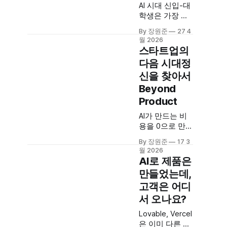
AI 시대 신입-대
학생은 가장 버
려진 계층입니
By 장원준
27 4
다. 그런데 동시
월 2026
에 가장 희소한
스타트업의
자원이기도 합
다음 시대정
니다
신을 찾아서
Beyond
Product
AI가 만드는 비
용을 0으로 만들
고 있다. 스타트
By 장원준
17 3
업의 시대정신
월 2026
은 항상 "더 좋
AI로 제품은
은 제품"이었는
만들었는데,
데, 그 공식이 더
고객은 어디
이상 작동하지
않는다. 다음은
서 오나요?
뭔가?
Lovable, Vercel
은 이미 다른 게