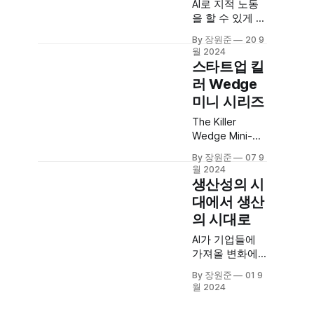
AI로 지적 노동
bridging the
을 할 수 있게 되
gap between
면서 소프트웨
progress and
By 장원준
20 9
어 시장과 노동
implementation
월 2024
시장이 융합되
스타트업 킬
for next-wave
며 현재보다 24
automation.NFX
러 Wedge
배 이상 큰 시장
AI를 고용하여
미니 시리즈
을 타겟하게 될
바로 비즈니스
수 있다는 논리
화 하여 가치를
The Killer
의 시작부터 끝
내기 위해선 아
Wedge Mini-
을 살펴보세요.
직 갈길이 있는
SeriesA killer
By 장원준
07 9
데 그 문제점을
wedge is key
월 2024
4가지로 정리한
to growing
생산성의 시
아티클입니다.
from seed to
대에서 생산
1. The
$B market. This
의 시대로
Accountability
series reviews
Layer
the real-life
AI가 기업들에
killer wedge
가져올 변화에
strategies top
대한 날카로운
companies
By 장원준
01 9
글로 그동안의
월 2024
used to
소프트웨어 업
scaleNFX 스타
체들이 팔던 가