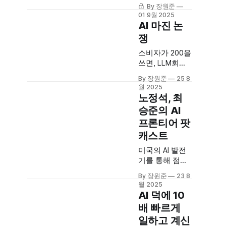
절반은 거부감
UnhingedKyle
By 장원준
을 보입니다. 이
Poyar 1) AI를 적
01 9월 2025
간극을 어떻게
극적으로 쓰는
AI 마진 논
좁힐까요? 본 글
10%의 유저가
쟁
은 AI 도구 제공
서비스 전체
을 넘어 진정한
Token의 비중이
소비자가 200을
AI 네이티브 조
너무 높아져서
쓰면, LLM회사
직을 만드는 구
원가 감당이
가 500, 클라우
By 장원준
25 8
체적 방법론을
드회사가 1000,
월 2025
제시합니다. 예
엔비디아가
노정석, 최
산 배정, 교육 체
10000달러를 번
승준의 AI
계, 성과 측정까
다는 먹이사슬
프론티어 팟
지 바로 적용 가
분석 결과
능한 실무 가이
캐스트
드.
미국의 AI 발전
기를 통해 점쳐
보는 미래
By 장원준
23 8
월 2025
AI 덕에 10
배 빠르게
일하고 계신