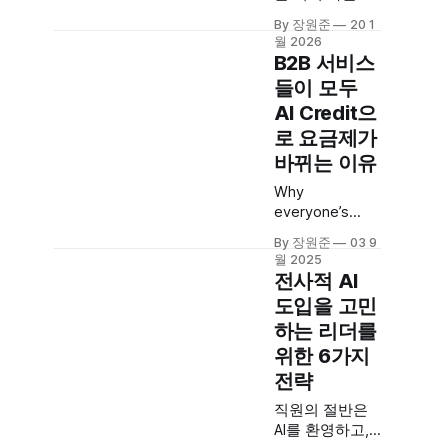
임을 하고 있습
By 장원준
20 1
니다. 제품에서
월 2026
GTM으로, 2025
B2B 서비스
년 성장 공식을
들이 모두
함께 파헤쳐요.
AI Credit으
로 요금제가
바뀌는 이유
Why
everyone’s
switching to AI
By 장원준
03 9
creditsOpenAI
월 2025
and Salesforce
전사적 AI
aren’t the first
도입을 고민
to introduce
하는 리더를
credit-based
pricing, but
위한 6가지
they’ll make it
전략
much easier for
직원의 절반은
you to do itKyle
AI를 환영하고,
Poyar’s Growth